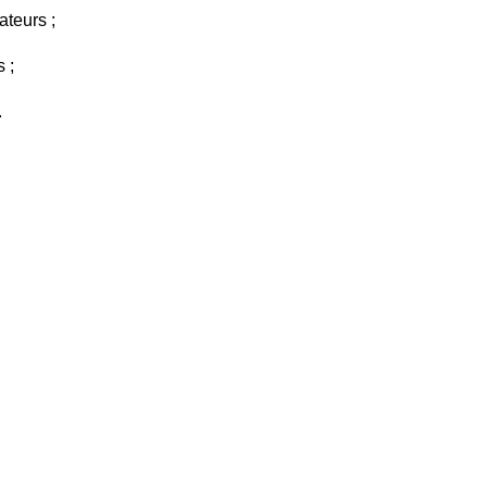
ateurs ;
 ;
.