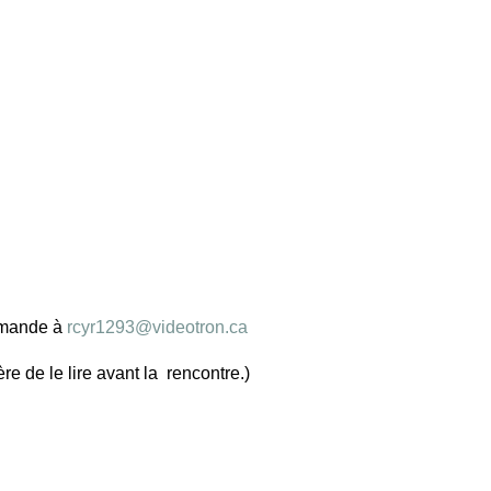
demande à
rcyr1293@videotron.ca
ère de le lire avant la rencontre.)