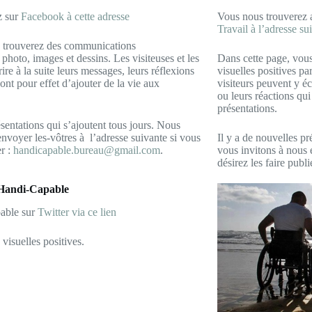
z sur
Facebook à cette adresse
Vous nous trouverez 
Travail à l’adresse su
s trouverez des communications
 photo, images et dessins. Les visiteuses et les
Dans cette page, vou
rire à la suite leurs messages, leurs réflexions
visuelles positives pa
 ont pour effet d’ajouter de la vie aux
visiteurs peuvent y éc
ou leurs réactions qui
présentations.
ésentations qui s’ajoutent tous jours. Nous
envoyer les-vôtres à l’adresse suivante si vous
Il y a de nouvelles pr
er :
handicapable.bureau@gmail.com
.
vous invitons à nous 
désirez les faire publ
 Handi-Capable
able sur
Twitter via ce lien
visuelles positives.