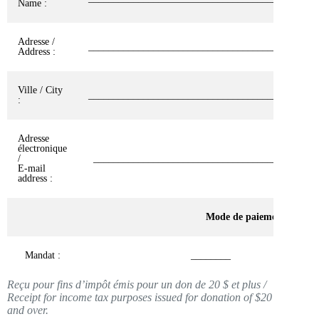
Name :
Adresse /
______________________________________________
Address :
Ville / City
______________________________________________
:
Adresse
électronique
/
_____________________________________________
E-mail
address :
Mode de paiement / Pay
Mandat :
________
Reçu pour fins d’impôt émis pour un don de 20 $ et plus /
Receipt for income tax purposes issued for donation of $20
and over.