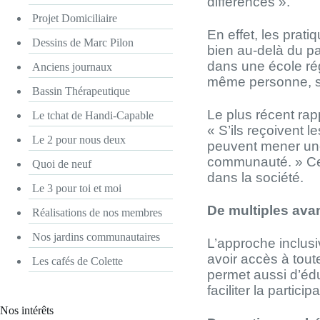
différences ».
Projet Domiciliaire
En effet, les prat
Dessins de Marc Pilon
bien au-delà du p
dans une école rég
Anciens journaux
même personne, si 
Bassin Thérapeutique
Le plus récent rap
Le tchat de Handi-Capable
« S’ils reçoivent 
Le 2 pour nous deux
peuvent mener une 
communauté. » Cert
Quoi de neuf
dans la société.
Le 3 pour toi et moi
De multiples ava
Réalisations de nos membres
Nos jardins communautaires
L’approche inclusiv
avoir accès à tout
Les cafés de Colette
permet aussi d’éduq
faciliter la partici
Nos intérêts