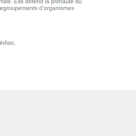
mille. Elle défend la primauté du
 et regroupements d’organismes
édias,