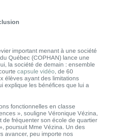
clusion
evier important menant à une société
es du Québec (COPHAN) lance une
hui, la société de demain : ensemble
 courte
capsule vidéo
, de 60
ux élèves ayant des limitations
ui explique les bénéfices que lui a
tions fonctionnelles en classe
érences », souligne Véronique Vézina,
nt de fréquenter son école de quartier
el », poursuit Mme Vézina. Un des
ours avancer, peu importe nos