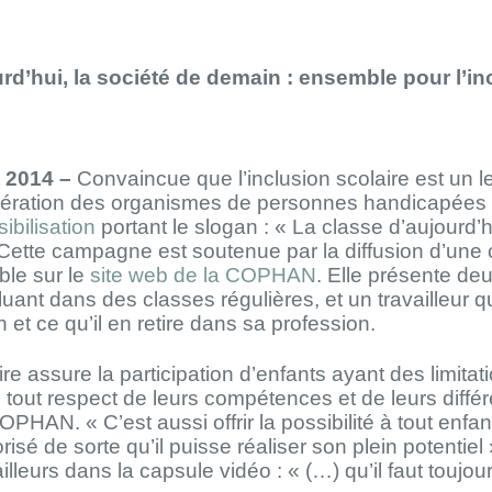
rd’hui, la société de demain : ensemble pour l’in
t 2014 –
Convaincue que l’inclusion scolaire est un l
édération des organismes de personnes handicapé
bilisation
portant le slogan : « La classe d’aujourd’
. Cette campagne est soutenue par la diffusion d’une
ble sur le
site web de la COPHAN
. Elle présente de
luant dans des classes régulières, et un travailleur q
n et ce qu’il en retire dans sa profession.
ire assure la participation d’enfants ayant des limita
en tout respect de leurs compétences et de leurs diff
OPHAN. « C’est aussi offrir la possibilité à tout enfa
orisé de sorte qu’il puisse réaliser son plein potenti
ailleurs dans la capsule vidéo : « (…) qu’il faut touj