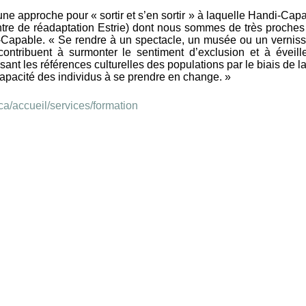
ne approche pour « sortir et s’en sortir » à laquelle Handi-Capa
e de réadaptation Estrie) dont nous sommes de très proches p
Capable. « Se rendre à un spectacle, un musée ou un vernissa
contribuent à surmonter le sentiment d’exclusion et à éveill
ant les références culturelles des populations par le biais de l
capacité des individus à se prendre en change. »
.ca/accueil/services/formation