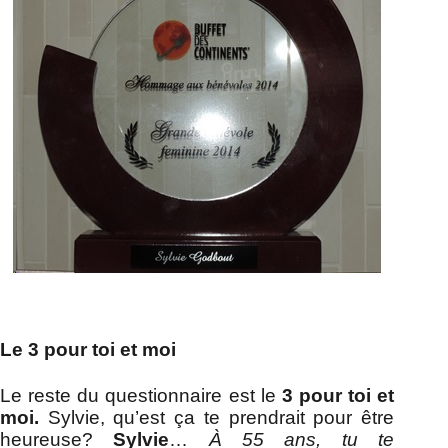
Le 3 pour toi et moi
Le reste du questionnaire est le
3 pour toi et
moi.
Sylvie, qu’est ça te prendrait pour être
heureuse?
Sylvie
…
À 55 ans, tu te