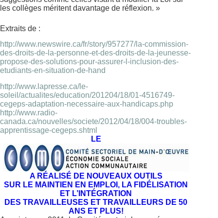
les collèges méritent davantage de réflexion. »
Extraits de :
http://www.newswire.ca/fr/story/957277/la-commission-
des-droits-de-la-personne-et-des-droits-de-la-jeunesse-
propose-des-solutions-pour-assurer-l-inclusion-des-
etudiants-en-situation-de-hand
http://www.lapresse.ca/le-
soleil/actualites/education/201204/18/01-4516749-
cegeps-adaptation-necessaire-aux-handicaps.php
http://www.radio-
canada.ca/nouvelles/societe/2012/04/18/004-troubles-
apprentissage-cegeps.shtml
LE
A RÉALISÉ DE NOUVEAUX OUTILS
SUR LE MAINTIEN EN EMPLOI, LA FIDÉLISATION
ET L’INTÉGRATION
DES TRAVAILLEUSES ET TRAVAILLEURS DE 50
ANS ET PLUS!