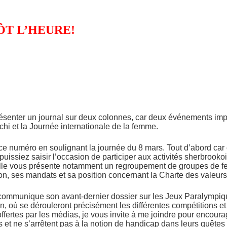
ÔT L’HEURE!
résenter un journal sur deux colonnes, car deux événements imp
hi et la Journée internationale de la femme.
 ce numéro en soulignant la journée du 8 mars. Tout d’abord car
puissiez saisir l’occasion de participer aux activités sherbroo
lle vous présente notamment un regroupement de groupes de f
, ses mandats et sa position concernant la Charte des valeurs
ommunique son avant-dernier dossier sur les Jeux Paralympiq
, où se dérouleront précisément les différentes compétitions e
 offertes par les médias, je vous invite à me joindre pour encou
s et ne s’arrêtent pas à la notion de handicap dans leurs quêtes 